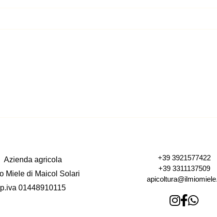
+39 3921577422
Azienda agricola
+39 3311137509
io Miele di Maicol Solari
apicoltura@ilmiomiele.
p.iva 01448910115