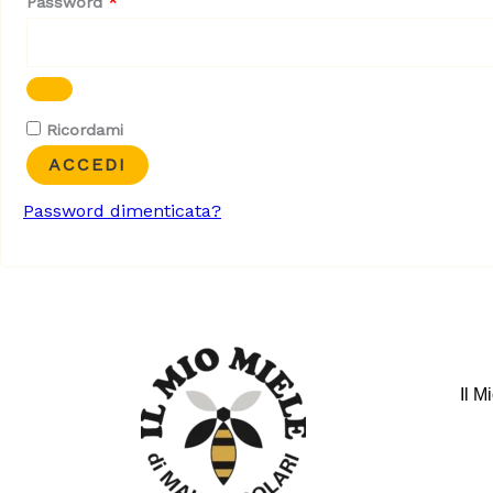
Richiesto
Password
*
Ricordami
ACCEDI
Password dimenticata?
Il M