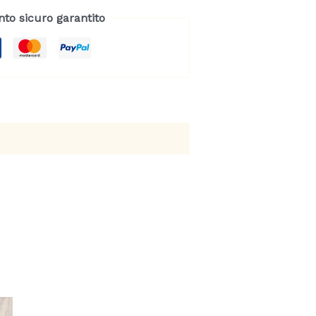
tuale
to sicuro garantito
90 €.