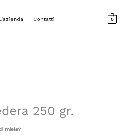
L’azienda
Contatti
0
edera 250 gr.
di miele?