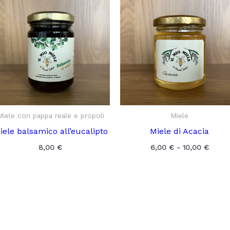
Miele con pappa reale e propoli
Miele
iele balsamico all’eucalipto
Miele di Acacia
Fasci
8,00
€
6,00
€
-
10,00
€
di
prezz
da
6,00 
a
10,00