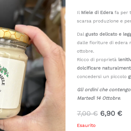
Il
Miele di Edera
fa per 
scarsa produzione e per l
Dal
gusto delicato e le
dalle fioriture di edera
ottobre.
Ricco di proprietà
leniti
dolcificare naturalment
concedersi un piccolo
g
Gli ordini che contengo
Martedì 14 Ottobre
.
Il
Il
7,00
€
6,90
€
prezzo
pr
Esaurito