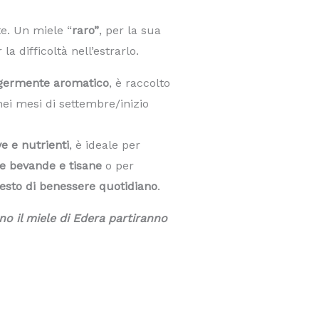
te. Un miele “
raro”
, per la sua
a difficoltà nell’estrarlo.
ggermente aromatico
, è raccolto
 nei mesi di settembre/inizio
ve e nutrienti
, è ideale per
e bevande e tisane
o per
esto di benessere quotidiano
.
no il miele di Edera partiranno
ezzo