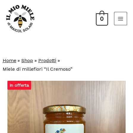
Vai
al
0
contenuto
Home
Shop
Prodotti
Miele di millefiori “Il Cremoso”
In offerta