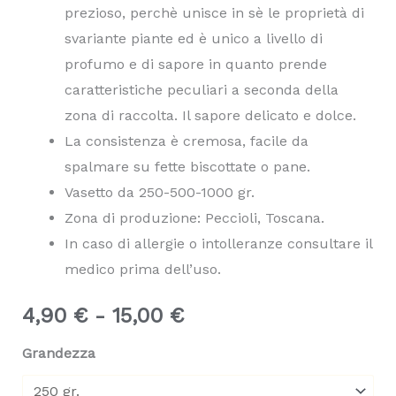
prezioso, perchè
unisce in sè le proprietà di
svariante piante
ed è unico a livello di
profumo e di sapore in quanto prende
caratteristiche peculiari a seconda della
zona di raccolta.
Il sapore delicato e dolce.
La consistenza è cremosa, facile da
spalmare su fette biscottate o pane.
Vasetto da 250-500-1000 gr.
Zona di produzione: Peccioli, Toscana.
In caso di allergie o intolleranze consultare il
medico prima dell’uso.
Fascia
4,90
€
-
15,00
€
di
Grandezza
prezzo: